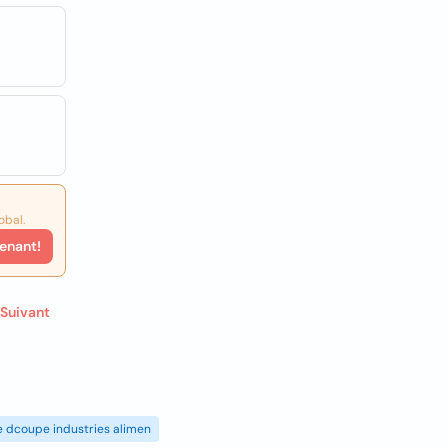
obal.
enant!
Suivant
de dcoupe industries alimen