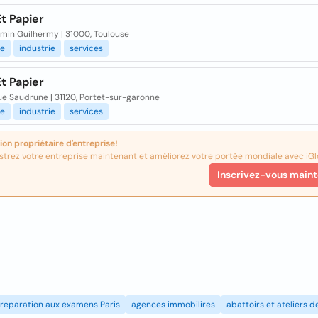
t Papier
min Guilhermy | 31000, Toulouse
ie
industrie
services
t Papier
ue Saudrune | 31120, Portet-sur-garonne
ie
industrie
services
ion propriétaire d'entreprise!
strez votre entreprise maintenant et améliorez votre portée mondiale avec iGl
Inscrivez-vous maint
reparation aux examens Paris
agences immobilires
abattoirs et ateliers 