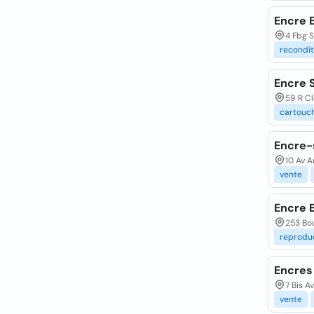
Encre 
4 Fbg S
recondi
Encre 
59 R C
cartouc
Encre-
10 Av A
vente
Encre 
253 Bou
reprodu
Encres
7 Bis A
vente