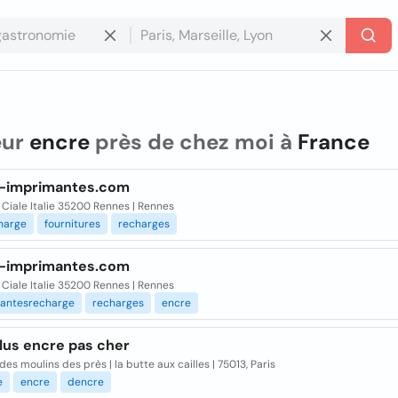
eur
encre
près de chez moi à
France
-imprimantes.com
Ciale Italie 35200 Rennes | Rennes
harge
fournitures
recharges
-imprimantes.com
Ciale Italie 35200 Rennes | Rennes
antesrecharge
recharges
encre
lus encre pas cher
des moulins des près | la butte aux cailles | 75013, Paris
e
encre
dencre