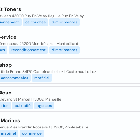
Et Toners
t Jean 43000 Puy En Velay (le) | Le Puy En Velay
tionnement
cartouches
dimprimantes
Service
lémenceau 25200 Montbéliard | Montbéliard
hes
reconditionnement
dimprimantes
shop
ritide Briand 34170 Castelnau Le Lez | Castelnau Le Lez
consommables
matériel
Bleue
levard St Marcel | 13002, Marseille
ction
publicité
agences
 Marines
venue Prés Franklin Roosevelt | 73100, Aix-les-bains
matériel
commerce