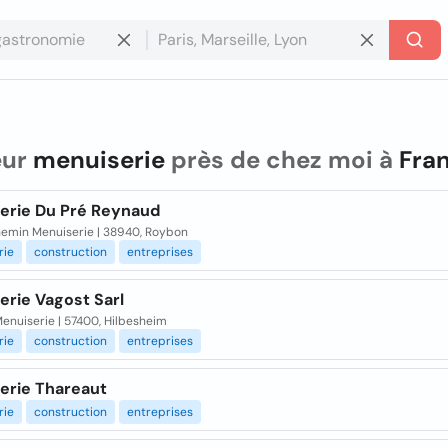
eur
menuiserie
près de chez moi à
Fra
erie Du Pré Reynaud
emin Menuiserie | 38940, Roybon
rie
construction
entreprises
erie Vagost Sarl
enuiserie | 57400, Hilbesheim
rie
construction
entreprises
erie Thareaut
rie
construction
entreprises