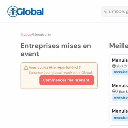
France
/
Menuiserie
Entreprises mises en
Meill
avant
Menuis
200 Ch
Vous voulez être répertorié ici ?
menuise
Enhance your global reach with iGlobal.
Commencez maintenant!
Menuis
3 Rue M
menuise
Menuis
menuise