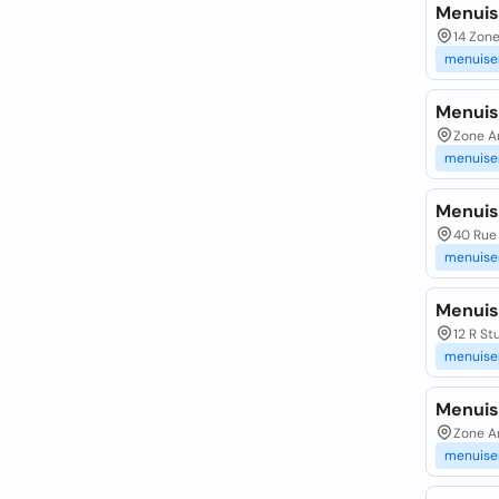
Menuise
14 Zone
menuise
Menuis
Zone A
menuise
Menuis
40 Rue 
menuise
Menuis
12 R S
menuise
Menuis
Zone A
menuise