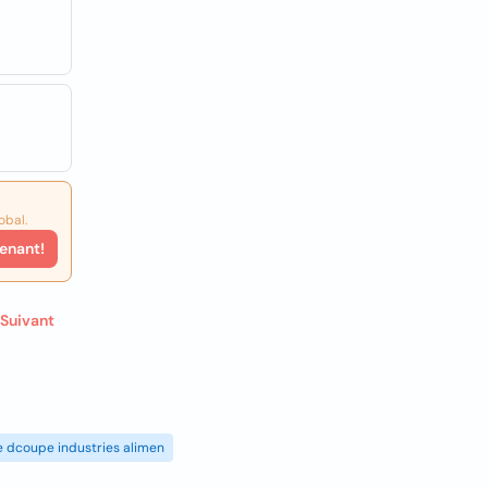
obal.
enant!
Suivant
de dcoupe industries alimen