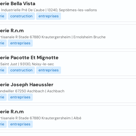
rie Bella Vista
 Industrielle Pré De L'aube | 13240, Septèmes-les-vallons
rie
construction
entreprises
erie R.n.m
rtisanale R Stade 67880 Krautergersheim | Ernolsheim Bruche
rie
entreprises
erie Pacotte Et Mignotte
Saint Just | 93130, Noisy-le-sec
rie
construction
entreprises
erie Joseph Haeussler
tundwiller 67250 Aschbach | Aschbach
rie
entreprises
erie R.n.m
rtisanale R Stade 67880 Krautergersheim | Albé
rie
entreprises