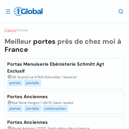
France
/
Portes
Meilleur
portes
près de chez moi à
France
Portas Menuiserie Ebénisterie Schmitt Agt
Exclusif
96 Grand'rue 67410 Rohrwiller | Saverne
portes
portails
Portes Anciennes
Rue René Fatigon | 13670, Saint-andiol
portes
portails
construction
Portes Anciennes
Route Avignon | 13210, Saint-rémy-de-provence