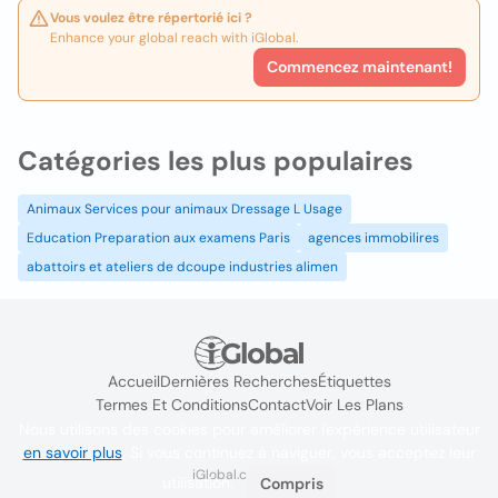
Vous voulez être répertorié ici ?
Enhance your global reach with iGlobal.
Commencez maintenant!
Catégories les plus populaires
Animaux Services pour animaux Dressage L Usage
Education Preparation aux examens Paris
agences immobilires
abattoirs et ateliers de dcoupe industries alimen
Accueil
Dernières Recherches
Étiquettes
Termes Et Conditions
Contact
Voir Les Plans
Nous utilisons des cookies pour améliorer l'expérience utilisateur
en savoir plus
. Si vous continuez à naviguer, vous acceptez leur
iGlobal.co @ 2024
utilisation.
Compris