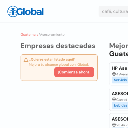
Guatemala
/
Asesoramiento
Empresas destacadas
Mejo
Guat
¿Quieres estar listado aquí?
Mejora tu alcance global con iGlobal.
HP Ase
¡Comienza ahora!
4 Aveni
Servicio
ASESOR
Carret 
bebidas
ASESOR
23 Av 7