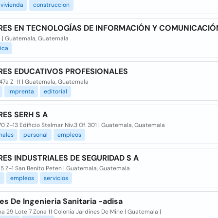
vivienda
construccion
RES EN TECNOLOGÍAS DE INFORMACIÓN Y COMUNICACIÓ
 | Guatemala, Guatemala
ica
RES EDUCATIVOS PROFESIONALES
-47a Z-11 | Guatemala, Guatemala
imprenta
editorial
ES SERH S A
70 Z-13 Edificio Stelmar Niv.3 Of. 301 | Guatemala, Guatemala
nales
personal
empleos
ES INDUSTRIALES DE SEGURIDAD S A
15 Z-1 San Benito Peten | Guatemala, Guatemala
l
empleos
servicios
s De Ingenieria Sanitaria -adisa
 29 Lote 7 Zona 11 Colonia Jardines De Mine | Guatemala |