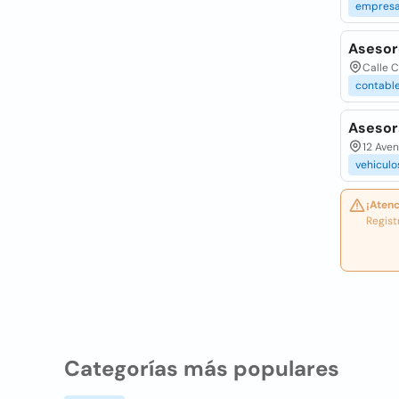
empresa
Asesor
Calle C
contabl
Asesor
12 Aven
vehiculo
¡Atenc
Regist
Categorías más populares