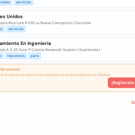
riales
servicios
es Unidos
osta Rica Lote B 230 La Nueva Concepcion | Escuintla
es
servicios
amiento En Ingenieria
ida A 3-35 Zona 11 Colonia Roosevelt Guatem | Guatemala |
s
repuestos
para
ión dueños!
ra tu comercio ahora e incrementa tu alcance global con iGlobal.
¡Registrate
S