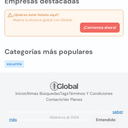
Empresas destacadas
¿Quieres estar listado aquí?
Mejora tu alcance global con iGlobal.
¡Comienza ahora!
Categorías más populares
escuintla
Inicio
Ultimas Búsquedas
Tags
Términos Y Condiciones
Contacto
Ver Planes
Utilizamos cookies para mejorar la experiencia del usuario
saber
iGlobal.co @ 2024
más
. Si continúa navegando acepta su uso.
Entendido