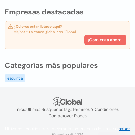
Empresas destacadas
¿Quieres estar listado aquí?
Mejora tu alcance global con iGlobal.
¡Comienza ahora!
Categorías más populares
escuintla
Inicio
Ultimas Búsquedas
Tags
Términos Y Condiciones
Contacto
Ver Planes
Utilizamos cookies para mejorar la experiencia del usuario
saber
iGlobal.co @ 2024