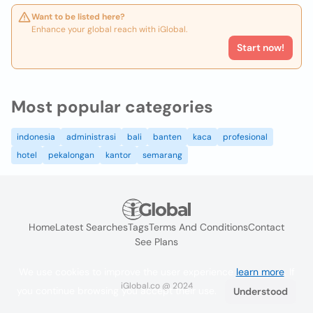
Want to be listed here?
Enhance your global reach with iGlobal.
Start now!
Most popular categories
indonesia
administrasi
bali
banten
kaca
profesional
hotel
pekalongan
kantor
semarang
Home
Latest Searches
Tags
Terms And Conditions
Contact
See Plans
We use cookies to improve the user experience
learn more
. If
iGlobal.co @ 2024
you continue browsing you accept their use.
Understood