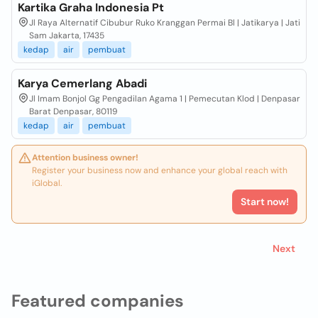
Kartika Graha Indonesia Pt
Jl Raya Alternatif Cibubur Ruko Kranggan Permai Bl | Jatikarya | Jati
Sam Jakarta, 17435
kedap
air
pembuat
Karya Cemerlang Abadi
Jl Imam Bonjol Gg Pengadilan Agama 1 | Pemecutan Klod | Denpasar
Barat Denpasar, 80119
kedap
air
pembuat
Attention business owner!
Register your business now and enhance your global reach with
iGlobal.
Start now!
Next
Featured companies