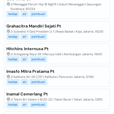
Jl Menaggal Perum Ykp Bl Mgf/9 | Dukuh Menanggal | Gayungan
Surabaya, 60234
kedap
air
pembuat
Grahacitra Mandiri Sejati Pt
Jl Sulawesi 4 Ged Presiden Lt 1 | Rawa Badak | Koja Jakarta, 14230
kedap
air
pembuat
Hitchins Internusa Pt
Jl Srengseng Raya 39 | Meruya Udik | Kembangan Jakarta, 11650
kedap
air
pembuat
Imasfo Mitra Pratama Pt
Jl Kalibata Slt I Bl C/87 | Kalibata | Pancoran Jakarta, 12740
kedap
air
pembuat
Inamal Cemerlang Pt
Jl Tebet Brt Dalam Ii B/20-22 | Tebet Barat | Tebet Jakarta, 12810
kedap
air
pembuat