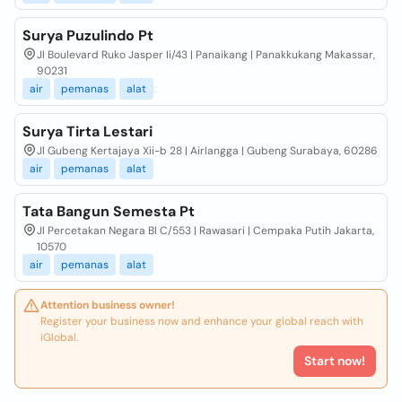
Surya Puzulindo Pt
Jl Boulevard Ruko Jasper Ii/43 | Panaikang | Panakkukang Makassar,
90231
air
pemanas
alat
Surya Tirta Lestari
Jl Gubeng Kertajaya Xii-b 28 | Airlangga | Gubeng Surabaya, 60286
air
pemanas
alat
Tata Bangun Semesta Pt
Jl Percetakan Negara Bl C/553 | Rawasari | Cempaka Putih Jakarta,
10570
air
pemanas
alat
Attention business owner!
Register your business now and enhance your global reach with
iGlobal.
Start now!