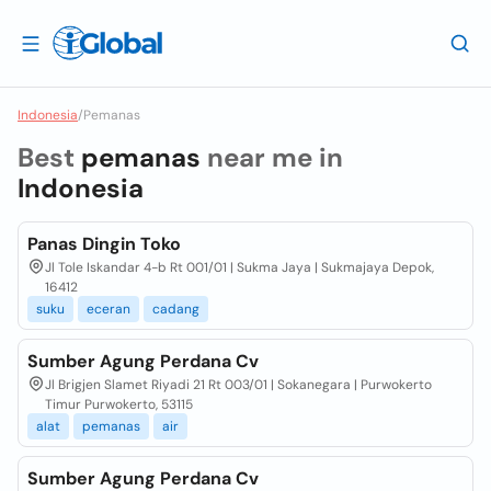
Indonesia
/
Pemanas
Best
pemanas
near me in
Indonesia
Panas Dingin Toko
Jl Tole Iskandar 4-b Rt 001/01 | Sukma Jaya | Sukmajaya Depok,
16412
suku
eceran
cadang
Sumber Agung Perdana Cv
Jl Brigjen Slamet Riyadi 21 Rt 003/01 | Sokanegara | Purwokerto
Timur Purwokerto, 53115
alat
pemanas
air
Sumber Agung Perdana Cv