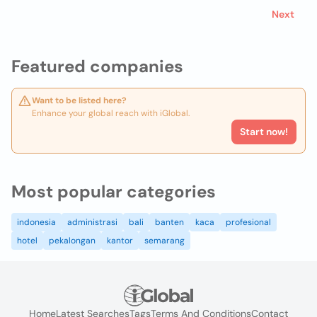
Next
Featured companies
Want to be listed here?
Enhance your global reach with iGlobal.
Start now!
Most popular categories
indonesia
administrasi
bali
banten
kaca
profesional
hotel
pekalongan
kantor
semarang
Home
Latest Searches
Tags
Terms And Conditions
Contact