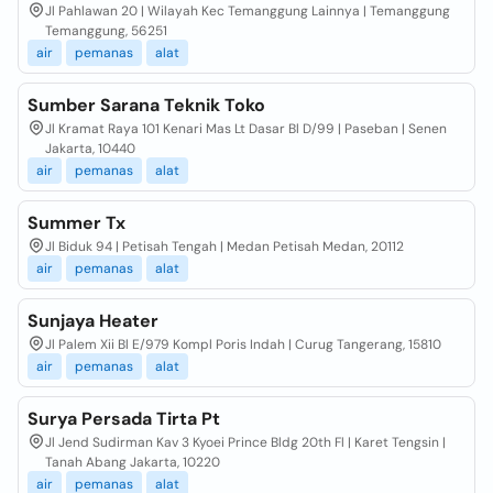
Jl Pahlawan 20 | Wilayah Kec Temanggung Lainnya | Temanggung
Temanggung, 56251
air
pemanas
alat
Sumber Sarana Teknik Toko
Jl Kramat Raya 101 Kenari Mas Lt Dasar Bl D/99 | Paseban | Senen
Jakarta, 10440
air
pemanas
alat
Summer Tx
Jl Biduk 94 | Petisah Tengah | Medan Petisah Medan, 20112
air
pemanas
alat
Sunjaya Heater
Jl Palem Xii Bl E/979 Kompl Poris Indah | Curug Tangerang, 15810
air
pemanas
alat
Surya Persada Tirta Pt
Jl Jend Sudirman Kav 3 Kyoei Prince Bldg 20th Fl | Karet Tengsin |
Tanah Abang Jakarta, 10220
air
pemanas
alat