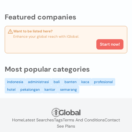
Featured companies
Want to be listed here?
Enhance your global reach with iGlobal.
Start now!
Most popular categories
indonesia
administrasi
bali
banten
kaca
profesional
hotel
pekalongan
kantor
semarang
Home
Latest Searches
Tags
Terms And Conditions
Contact
See Plans