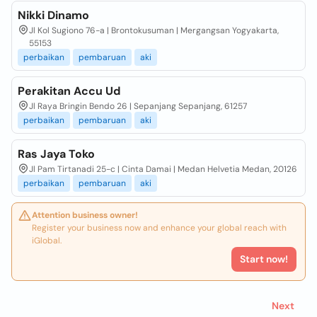
Nikki Dinamo
Jl Kol Sugiono 76-a | Brontokusuman | Mergangsan Yogyakarta,
55153
perbaikan
pembaruan
aki
Perakitan Accu Ud
Jl Raya Bringin Bendo 26 | Sepanjang Sepanjang, 61257
perbaikan
pembaruan
aki
Ras Jaya Toko
Jl Pam Tirtanadi 25-c | Cinta Damai | Medan Helvetia Medan, 20126
perbaikan
pembaruan
aki
Attention business owner!
Register your business now and enhance your global reach with
iGlobal.
Start now!
Next