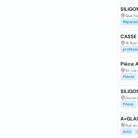
SILIGO
Qua Fon
Réparat
CASSE
16 Rue 
professi
Pièce 
10, rue
Pièces
SILIGO
Ducos |
Pneus
A+GLA
Rue du 
auto