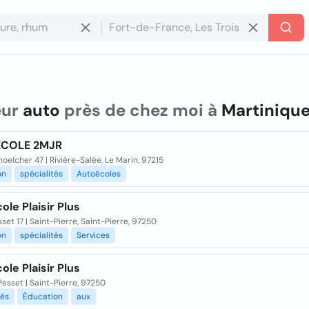
eur
auto
près de chez moi à
Martiniqu
ECOLE 2MJR
oelcher 47 | Rivière-Salée, Le Marin, 97215
on
spécialités
Autoécoles
ole Plaisir Plus
set 17 | Saint-Pierre, Saint-Pierre, 97250
on
spécialités
Services
ole Plaisir Plus
Pesset | Saint-Pierre, 97250
tés
Éducation
aux