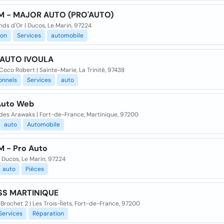
M - MAJOR AUTO (PRO'AUTO)
ds d'Or | Ducos, Le Marin, 97224
ion
Services
automobile
 AUTO IVOULA
Coco Robert | Sainte-Marie, La Trinité, 97438
onnels
Services
auto
Auto Web
 des Arawaks | Fort-de-France, Martinique, 97200
auto
Automobile
M - Pro Auto
 Ducos, Le Marin, 97224
auto
Pièces
SS MARTINIQUE
Brochet 2 | Les Trois-Îlets, Fort-de-France, 97200
Services
Réparation