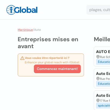
Martinique
/
Auto
Entreprises mises en
Meill
avant
AUTO 
Rue Sch
Vous voulez être répertorié ici ?
Éducati
Enhance your global reach with iGlobal.
Commencez maintenant!
Auto Ec
Rue Pes
Éducati
Auto Ec
17 Rue 
spéciali