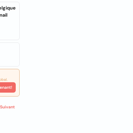
elgique
mail
obal.
enant!
Suivant