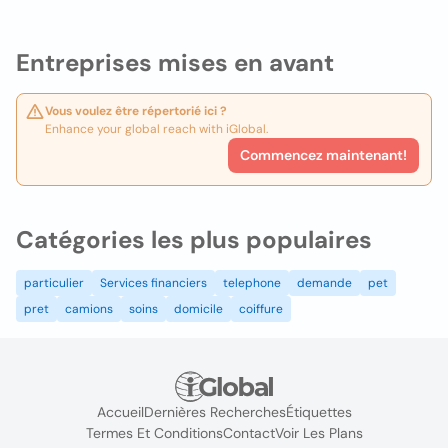
Entreprises mises en avant
Vous voulez être répertorié ici ?
Enhance your global reach with iGlobal.
Commencez maintenant!
Catégories les plus populaires
particulier
Services financiers
telephone
demande
pet
pret
camions
soins
domicile
coiffure
Accueil
Dernières Recherches
Étiquettes
Termes Et Conditions
Contact
Voir Les Plans