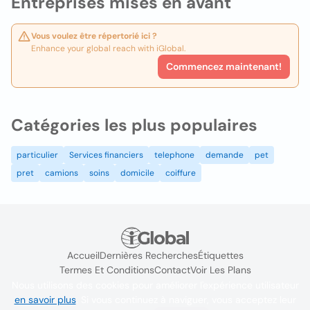
Entreprises mises en avant
Vous voulez être répertorié ici ?
Enhance your global reach with iGlobal.
Commencez maintenant!
Catégories les plus populaires
particulier
Services financiers
telephone
demande
pet
pret
camions
soins
domicile
coiffure
Accueil
Dernières Recherches
Étiquettes
Termes Et Conditions
Contact
Voir Les Plans
Nous utilisons des cookies pour améliorer l'expérience utilisateur
en savoir plus
. Si vous continuez à naviguer, vous acceptez leur