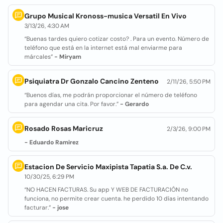
Grupo Musical Kronoss-musica Versatil En Vivo
3/13/26, 4:30 AM
“Buenas tardes quiero cotizar costo? . Para un evento. Número de
teléfono que está en la internet está mal enviarme para
márcales”
- Miryam
Psiquiatra Dr Gonzalo Cancino Zenteno
2/11/26, 5:50 PM
“Buenos días, me podrán proporcionar el número de teléfono
para agendar una cita. Por favor.”
- Gerardo
Rosado Rosas Maricruz
2/3/26, 9:00 PM
- Eduardo Ramirez
Estacion De Servicio Maxipista Tapatia S.a. De C.v.
10/30/25, 6:29 PM
“NO HACEN FACTURAS. Su app Y WEB DE FACTURACIÓN no
funciona, no permite crear cuenta. he perdido 10 días intentando
facturar.”
- jose