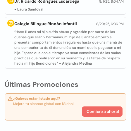
Dr. Ricardo Rodríguez Escárcega
9/1/25, 8:04 AM
- Laura Sandoval
Colegio Bilingue Rincón Infantil
8/29/25, 6:36 PM
“Hace 11 años mi hijo sufrió abuso y agresión por parte de las
dueñas que eran 2 hermanas, mi hijo de 3 añitos empezó a
presentar comportamientos irregulares hasta que una mamá de
una compañerita de él denunció a su mami que le pegaban a mi
hijo. Espero que con el tiempo ya sean conscientes de las malas
prácticas que realizaron en su momento y las faltas de respeto
hacia mi hijo Bendiciones ”
- Alejandra Medina
Últimas Promociones
¿Quieres estar listado aquí?
Mejora tu alcance global con iGlobal.
¡Comienza ahora!