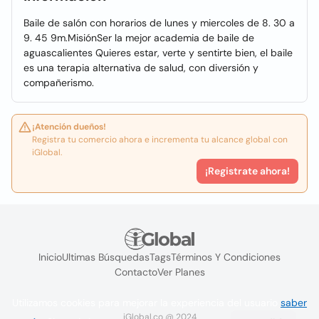
Baile de salón con horarios de lunes y miercoles de 8. 30 a
9. 45 9m.MisiónSer la mejor academia de baile de
aguascalientes Quieres estar, verte y sentirte bien, el baile
es una terapia alternativa de salud, con diversión y
compañerismo.
¡Atención dueños!
Registra tu comercio ahora e incrementa tu alcance global con
iGlobal.
¡Registrate ahora!
Inicio
Ultimas Búsquedas
Tags
Términos Y Condiciones
Contacto
Ver Planes
Utilizamos cookies para mejorar la experiencia del usuario
saber
iGlobal.co @ 2024