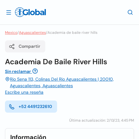
Mexico
/
Aguascalientes
/
Academia de baile river hills
Compartir
Academia De Baile River Hills
Sin reclamar
Rio Sena 113, Colinas Del Rio Aguascalientes | 20010,
Aguascalientes, Aguascalientes
Escribe una reseña
+52 4491232610
Última actualización: 2/13/23, 4:45 PM
Información