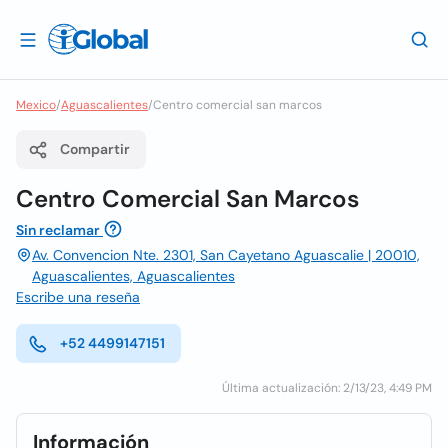
Mexico
/
Aguascalientes
/
Centro comercial san marcos
Compartir
Centro Comercial San Marcos
Sin reclamar
Av. Convencion Nte. 2301, San Cayetano Aguascalie | 20010,
Aguascalientes, Aguascalientes
Escribe una reseña
+52 4499147151
Última actualización: 2/13/23, 4:49 PM
Información