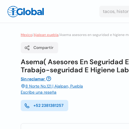
Mexico
/
Ajalpan puebla
/
Asema asesores en seguridad e higiene me
Compartir
Asema( Asesores En Seguridad E
Trabajo-seguridad E Higiene Lab
Sin reclamar
8 Norte No.121 | Ajalpan, Puebla
Escribe una reseña
+52 2381381257