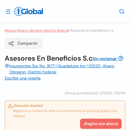
Mexico
/
Alvaro obregon distrito federal
/
Asesores en beneficios s c
Compartir
Asesores En Beneficios S.c
Sin reclamar
Insurgentes Sur No. 1877 | Guadalupe Inn | 01020, Alvaro
Obregon, Distrito Federal
Escribe una reseña
Última actualización: 2/13/23, 7:08 PM
¡Atención dueños!
Registra tu comercio ahora e incrementa tu alcance global con
iGlobal.
¡Registrate ahora!