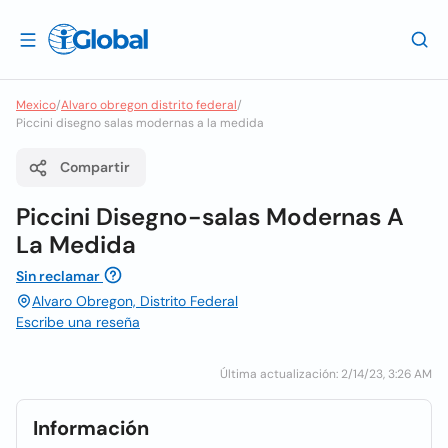
Mexico
/
Alvaro obregon distrito federal
/
Piccini disegno salas modernas a la medida
Compartir
Piccini Disegno-salas Modernas A
La Medida
Sin reclamar
Alvaro Obregon, Distrito Federal
Escribe una reseña
Última actualización: 2/14/23, 3:26 AM
Información