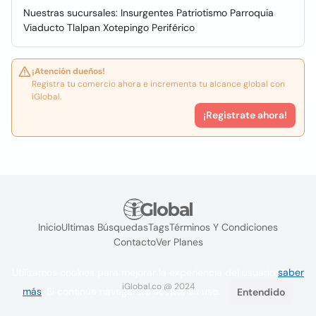
Nuestras sucursales: Insurgentes Patriotismo Parroquia
Viaducto Tlalpan Xotepingo Periférico
¡Atención dueños!
Registra tu comercio ahora e incrementa tu alcance global con
iGlobal.
¡Registrate ahora!
Inicio
Ultimas Búsquedas
Tags
Términos Y Condiciones
Contacto
Ver Planes
Utilizamos cookies para mejorar la experiencia del usuario
saber
iGlobal.co @ 2024
más
. Si continúa navegando acepta su uso.
Entendido