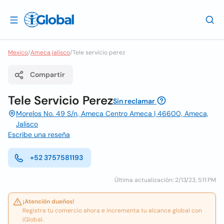
Mexico
/
Ameca jalisco
/
Tele servicio perez
Compartir
Tele Servicio Perez
Sin reclamar
Morelos No. 49 S/n, Ameca Centro Ameca | 46600, Ameca,
Jalisco
Escribe una reseña
+52 3757581193
Última actualización: 2/13/23, 5:11 PM
¡Atención dueños!
Registra tu comercio ahora e incrementa tu alcance global con
iGlobal.