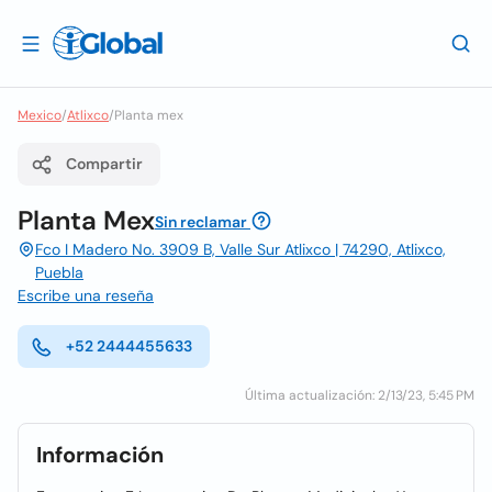
Mexico
/
Atlixco
/
Planta mex
Compartir
Planta Mex
Sin reclamar
Fco I Madero No. 3909 B, Valle Sur Atlixco | 74290, Atlixco,
Puebla
Escribe una reseña
+52 2444455633
Última actualización: 2/13/23, 5:45 PM
Información