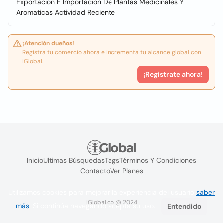
Exportacion E Importacion De Plantas Medicinales Y
Aromaticas Actividad Reciente
¡Atención dueños!
Registra tu comercio ahora e incrementa tu alcance global con
iGlobal.
¡Registrate ahora!
Inicio
Ultimas Búsquedas
Tags
Términos Y Condiciones
Contacto
Ver Planes
Utilizamos cookies para mejorar la experiencia del usuario
saber
iGlobal.co @ 2024
más
. Si continúa navegando acepta su uso.
Entendido