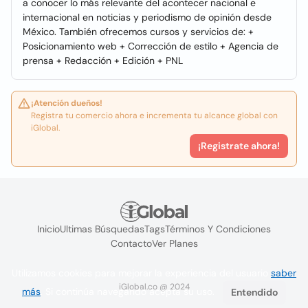
a conocer lo más relevante del acontecer nacional e
internacional en noticias y periodismo de opinión desde
México. También ofrecemos cursos y servicios de: +
Posicionamiento web + Corrección de estilo + Agencia de
prensa + Redacción + Edición + PNL
¡Atención dueños!
Registra tu comercio ahora e incrementa tu alcance global con
iGlobal.
¡Registrate ahora!
Inicio
Ultimas Búsquedas
Tags
Términos Y Condiciones
Contacto
Ver Planes
Utilizamos cookies para mejorar la experiencia del usuario
saber
iGlobal.co @ 2024
más
. Si continúa navegando acepta su uso.
Entendido