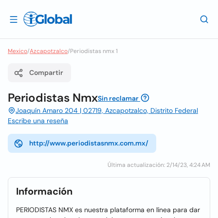
Mexico
/
Azcapotzalco
/
Periodistas nmx 1
Compartir
Periodistas Nmx
Sin reclamar
Joaquín Amaro 204 | 02719, Azcapotzalco, Distrito Federal
Escribe una reseña
http://www.periodistasnmx.com.mx/
Última actualización: 2/14/23, 4:24 AM
Información
PERIODISTAS NMX es nuestra plataforma en línea para dar