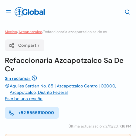
Mexico
/
Azcapotzalco
/
Refaccionaria azcapotzalco sa de cv
Compartir
Refaccionaria Azcapotzalco Sa De
Cv
Sin reclamar
Aquiles Serdan No. 85 | Azcapotzalco Centro | 02000,
Azcapotzalco, Distrito Federal
Escribe una reseña
+52 5555610000
Última actualización: 2/13/23, 7:16 PM