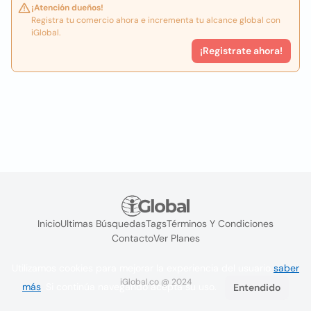
¡Atención dueños!
Registra tu comercio ahora e incrementa tu alcance global con
iGlobal.
¡Registrate ahora!
Inicio
Ultimas Búsquedas
Tags
Términos Y Condiciones
Contacto
Ver Planes
Utilizamos cookies para mejorar la experiencia del usuario
saber
iGlobal.co @ 2024
más
. Si continúa navegando acepta su uso.
Entendido