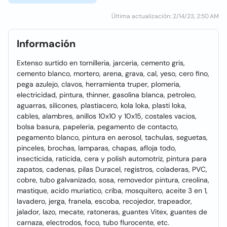
Última actualización: 2/14/23, 2:50 AM
Información
Extenso surtido en tornilleria, jarceria, cemento gris,
cemento blanco, mortero, arena, grava, cal, yeso, cero fino,
pega azulejo, clavos, herramienta truper, plomeria,
electricidad, pintura, thinner, gasolina blanca, petroleo,
aguarras, silicones, plastiacero, kola loka, plasti loka,
cables, alambres, anillos 10x10 y 10x15, costales vacios,
bolsa basura, papeleria, pegamento de contacto,
pegamento blanco, pintura en aerosol, tachulas, seguetas,
pinceles, brochas, lamparas, chapas, afloja todo,
insecticida, raticida, cera y polish automotriz, pintura para
zapatos, cadenas, pilas Duracel, registros, coladeras, PVC,
cobre, tubo galvanizado, sosa, removedor pintura, creolina,
mastique, acido muriatico, criba, mosquitero, aceite 3 en 1,
lavadero, jerga, franela, escoba, recojedor, trapeador,
jalador, lazo, mecate, ratoneras, guantes Vitex, guantes de
carnaza, electrodos, foco, tubo flurocente, etc.