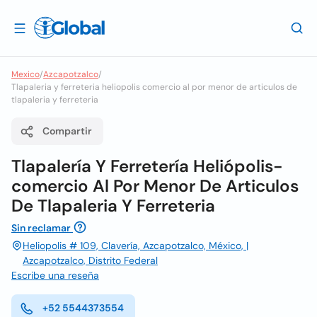
Mexico
/
Azcapotzalco
/
Tlapaleria y ferreteria heliopolis comercio al por menor de articulos de
tlapaleria y ferreteria
Compartir
Tlapalería Y Ferretería Heliópolis-
comercio Al Por Menor De Articulos
De Tlapaleria Y Ferreteria
Sin reclamar
Heliopolis # 109, Clavería, Azcapotzalco, México, |
Azcapotzalco, Distrito Federal
Escribe una reseña
+52 5544373554