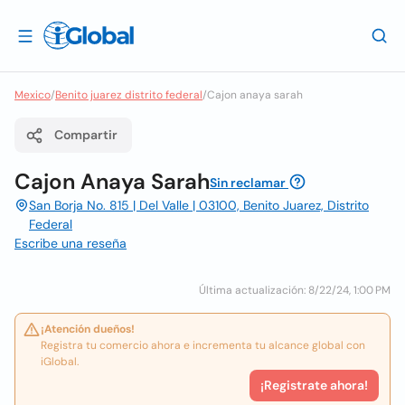
Mexico
/
Benito juarez distrito federal
/
Cajon anaya sarah
Compartir
Cajon Anaya Sarah
Sin reclamar
San Borja No. 815 | Del Valle | 03100, Benito Juarez, Distrito
Federal
Escribe una reseña
Última actualización: 8/22/24, 1:00 PM
¡Atención dueños!
Registra tu comercio ahora e incrementa tu alcance global con
iGlobal.
¡Registrate ahora!