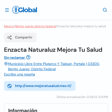
Mexico
/
Benito juarez distrito federal
/
Enzacta naturaluz mejora tu salud
Compartir
Enzacta Naturaluz Mejora Tu Salud
Sin reclamar
Municipio Libre Entre Plutarco Y Tlalpan, Portale | 03300,
Benito Juarez, Distrito Federal
Escribe una reseña
http://www.mejoratusalud.mex.tl/
Última actualización: 2/13/23, 5:13 PM
Información