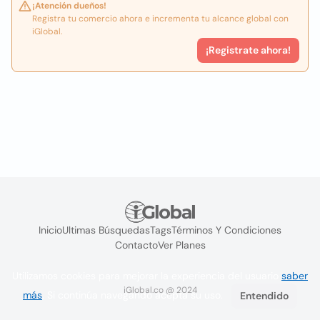
¡Atención dueños!
Registra tu comercio ahora e incrementa tu alcance global con
iGlobal.
¡Registrate ahora!
Inicio
Ultimas Búsquedas
Tags
Términos Y Condiciones
Contacto
Ver Planes
Utilizamos cookies para mejorar la experiencia del usuario
saber
iGlobal.co @ 2024
más
. Si continúa navegando acepta su uso.
Entendido