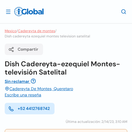
Mexico
/
Cadereyta de montes
/
Dish cadereyta ezequiel montes television satelital
Compartir
Dish Cadereyta-ezequiel Montes-
televisión Satelital
Sin reclamar
Cadereyta De Montes, Queretaro
Escribe una reseña
+52 4412768742
Última actualización: 2/14/23, 3:10 AM