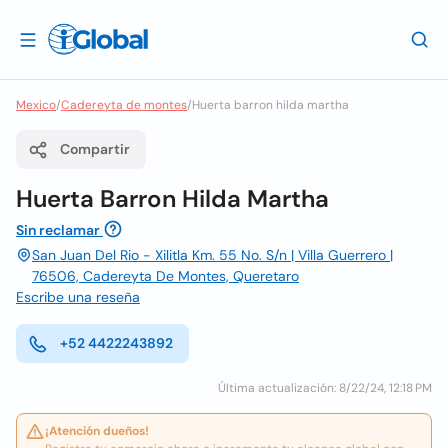
Mexico
/
Cadereyta de montes
/
Huerta barron hilda martha
Compartir
Huerta Barron Hilda Martha
Sin reclamar
San Juan Del Rio - Xilitla Km. 55 No. S/n | Villa Guerrero |
76506, Cadereyta De Montes, Queretaro
Escribe una reseña
+52 4422243892
Última actualización: 8/22/24, 12:18 PM
¡Atención dueños!