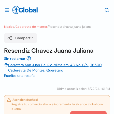
Mexico
/
Cadereyta de montes
/
Resendiz chavez juana juliana
Compartir
Resendiz Chavez Juana Juliana
Sin reclamar
Carretera San Juan Del Rio-xilitla Km. 48 No. S/n | 76500,
Cadereyta De Montes, Queretaro
Escribe una reseña
Última actualización: 8/22/24, 1:01 PM
¡Atención dueños!
Registra tu comercio ahora e incrementa tu alcance global con
iGlobal.