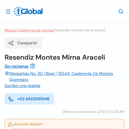
Mexico
/
Cadereyta de montes
/
Resendiz montes mirna araceli
Compartir
Resendiz Montes Mirna Araceli
Sin reclamar
Margaritas No. 30 | Boye | 76543, Cadereyta De Montes,
Queretaro
Escribe una reseña
+52 4422931046
Última actualización: 2/14/23, 12:26 AM
¡Atención dueños!