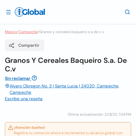
Mexico
/
Campeche
/
Granos y cereales baqueiro s a de c v
Compartir
Granos Y Cereales Baqueiro S.a. De
C.v
Sin reclamar
Alvaro Obregon No. 3 | Santa Lucia | 24020, Campeche,
Campeche
Escribe una reseña
Última actualización: 2/13/23, 7:04 PM
¡Atención dueños!
Registra tu comercio ahora e incrementa tu alcance global con