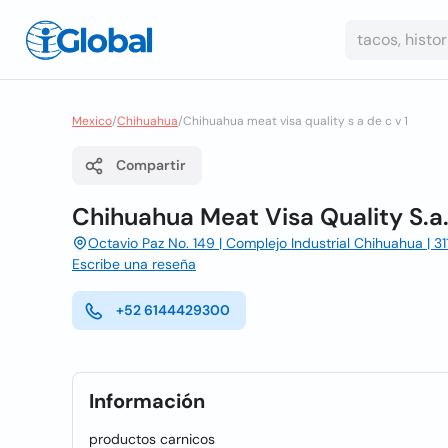
Mexico
/
Chihuahua
/
Chihuahua meat visa quality s a de c v 1
Compartir
Chihuahua Meat Visa Quality S.a.
Octavio Paz No. 149 | Complejo Industrial Chihuahua | 
Escribe una reseña
+52 6144429300
Información
productos carnicos