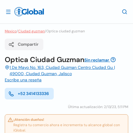
Mexico
/
Ciudad guzman
/
Optica ciudad guzman
Compartir
Optica Ciudad Guzman
Sin reclamar
1 De Mayo No. 163, Ciudad Guzman Centro Ciudad Gu |
49000, Ciudad Guzman, Jalisco
Escribe una reseña
+52 3414133336
Última actualización: 2/13/23, 5:11 PM
¡Atención dueños!
Registra tu comercio ahora e incrementa tu alcance global con
iGlobal.