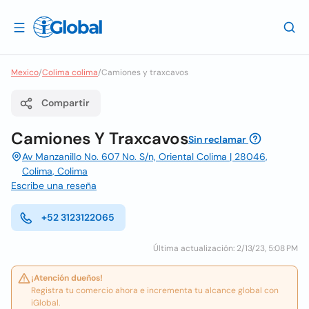
Mexico
/
Colima colima
/
Camiones y traxcavos
Compartir
Camiones Y Traxcavos
Sin reclamar
Av Manzanillo No. 607 No. S/n, Oriental Colima | 28046,
Colima, Colima
Escribe una reseña
+52 3123122065
Última actualización: 2/13/23, 5:08 PM
¡Atención dueños!
Registra tu comercio ahora e incrementa tu alcance global con
iGlobal.