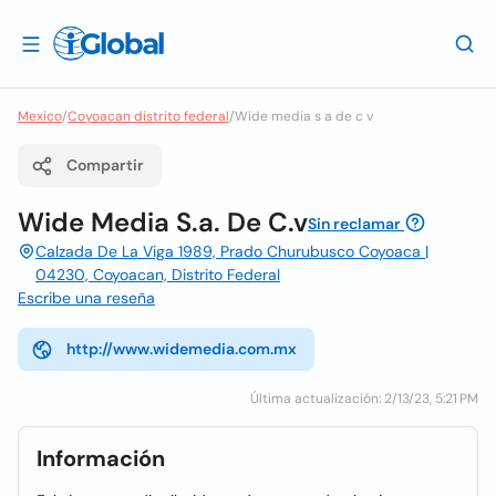
Mexico
/
Coyoacan distrito federal
/
Wide media s a de c v
Compartir
Wide Media S.a. De C.v
Sin reclamar
Calzada De La Viga 1989, Prado Churubusco Coyoaca |
04230, Coyoacan, Distrito Federal
Escribe una reseña
http://www.widemedia.com.mx
Última actualización: 2/13/23, 5:21 PM
Información