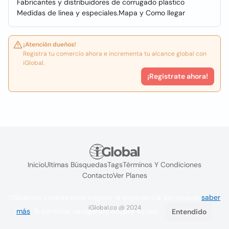
Fabricantes y distribuidores de corrugado plastico
Medidas de linea y especiales.Mapa y Como llegar
¡Atención dueños!
Registra tu comercio ahora e incrementa tu alcance global con
iGlobal.
¡Registrate ahora!
Inicio
Ultimas Búsquedas
Tags
Términos Y Condiciones
Contacto
Ver Planes
Utilizamos cookies para mejorar la experiencia del usuario
saber
iGlobal.co @ 2024
más
. Si continúa navegando acepta su uso.
Entendido