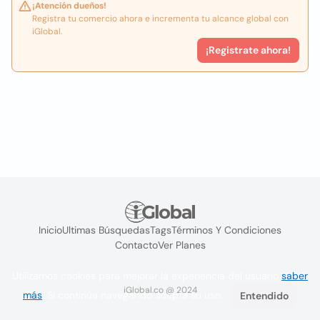
¡Atención dueños!
Registra tu comercio ahora e incrementa tu alcance global con
iGlobal.
¡Registrate ahora!
Inicio
Ultimas Búsquedas
Tags
Términos Y Condiciones
Contacto
Ver Planes
Utilizamos cookies para mejorar la experiencia del usuario
saber
iGlobal.co @ 2024
más
. Si continúa navegando acepta su uso.
Entendido