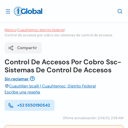
Mexico
/
Cuauhtemoc distrito federal
/
Control de accesos por cobro ssc sistemas de control de accesos
Compartir
Control De Accesos Por Cobro Ssc-
Sistemas De Control De Accesos
Sin reclamar
Cuautitlan Izcalli | Cuauhtemoc, Distrito Federal
Escribe una reseña
+52 5550190542
Última actualización: 2/14/23, 2:59 AM