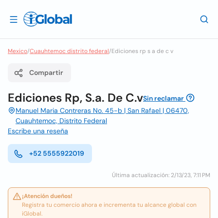
Mexico
/
Cuauhtemoc distrito federal
/
Ediciones rp s a de c v
Compartir
Ediciones Rp, S.a. De C.v
Sin reclamar
Manuel Maria Contreras No. 45-b | San Rafael | 06470,
Cuauhtemoc, Distrito Federal
Escribe una reseña
+52 5555922019
Última actualización: 2/13/23, 7:11 PM
¡Atención dueños!
Registra tu comercio ahora e incrementa tu alcance global con
iGlobal.