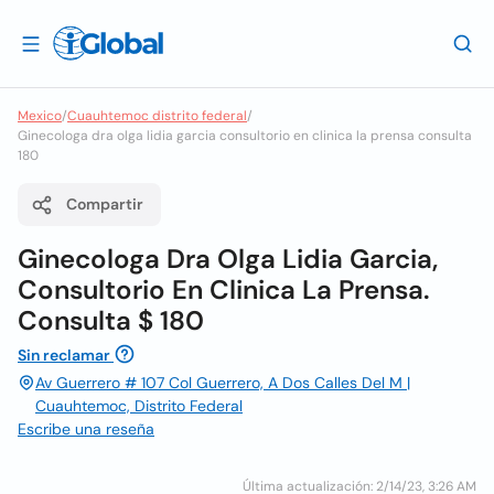
Mexico
/
Cuauhtemoc distrito federal
/
Ginecologa dra olga lidia garcia consultorio en clinica la prensa consulta
180
Compartir
Ginecologa Dra Olga Lidia Garcia,
Consultorio En Clinica La Prensa.
Consulta $ 180
Sin reclamar
Av Guerrero # 107 Col Guerrero, A Dos Calles Del M |
Cuauhtemoc, Distrito Federal
Escribe una reseña
Última actualización: 2/14/23, 3:26 AM