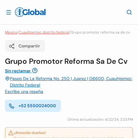
Mexico
/
Cuauhtemoc distrito federal
/
Grupo promotor reforma sa de cv
Compartir
Grupo Promotor Reforma Sa De Cv
Sin reclamar
Paseo De La Reforma No. 250 | Juarez | 06600, Cuauhtemoc,
Distrito Federal
Escribe una reseña
+52 5550024000
Última actualización: 4/22/24, 2:23 PM
¡Atención dueños!