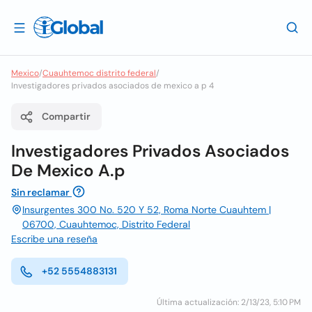
Mexico
/
Cuauhtemoc distrito federal
/
Investigadores privados asociados de mexico a p 4
Compartir
Investigadores Privados Asociados
De Mexico A.p
Sin reclamar
Insurgentes 300 No. 520 Y 52, Roma Norte Cuauhtem |
06700, Cuauhtemoc, Distrito Federal
Escribe una reseña
+52 5554883131
Última actualización: 2/13/23, 5:10 PM