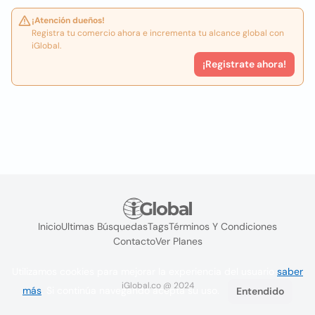
¡Atención dueños!
Registra tu comercio ahora e incrementa tu alcance global con
iGlobal.
¡Registrate ahora!
Inicio
Ultimas Búsquedas
Tags
Términos Y Condiciones
Contacto
Ver Planes
Utilizamos cookies para mejorar la experiencia del usuario
saber
iGlobal.co @ 2024
más
. Si continúa navegando acepta su uso.
Entendido