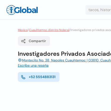
Mexico
/
Cuauhtemoc distrito federal
/
Investigadores privados aso
Compartir
Investigadores Privados Asociad
Montecito No. 38, Napoles Cuauhtemoc | 03810, Cuauht
Escribe una reseña
+52 5554883131