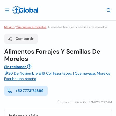
Mexico
/
Cuernavaca morelos
/
Alimentos forrajes y semillas de morelos
Compartir
Alimentos Forrajes Y Semillas De
Morelos
Sin reclamar
20 De Noviembre #16 Col Tezontepec | Cuernavaca, Morelos
Escribe una reseña
+52 7773174699
Última actualización: 2/14/23, 2:27 AM