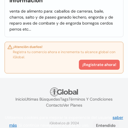
Información
venta de alimento para: caballos de carreras, baile,
charros, salto y de paseo ganado lechero, engorda y de
reparo aves de combate y de engorda borregos cerdos
perros etc...
¡Atención dueños!
Registra tu comercio ahora e incrementa tu alcance global con
iGlobal.
¡Registrate ahora!
Inicio
Ultimas Búsquedas
Tags
Términos Y Condiciones
Contacto
Ver Planes
Utilizamos cookies para mejorar la experiencia del usuario
saber
iGlobal.co @ 2024
más
. Si continúa navegando acepta su uso.
Entendido