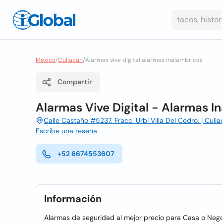
Mexico
/
Culiacan
/
Alarmas vive digital alarmas inalambricas
Compartir
Alarmas Vive Digital - Alarmas I
Calle Castaño #5237. Fracc. Urbi Villa Del Cedro. | Culia
Escribe una reseña
+52 6674553607
Información
Alarmas de seguridad al mejor precio para Casa o Nego