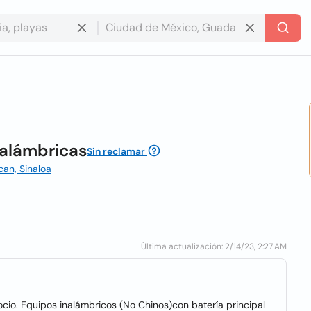
nalámbricas
Sin reclamar
can, Sinaloa
Última actualización: 2/14/23, 2:27 AM
cio. Equipos inalámbricos (No Chinos)con batería principal