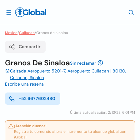
Mexico
/
Culiacan
/
Granos de sinaloa
Compartir
Granos De Sinaloa
Sin reclamar
Calzada Aeropuerto 5201-7, Aeropuerto Culiacan | 80130,
Culiacan, Sinaloa
Escribe una reseña
+52 6677602480
Última actualización: 2/13/23, 6:01 PM
¡Atención dueños!
Registra tu comercio ahora e incrementa tu alcance global con
iGlobal.