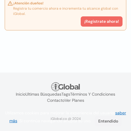
¡Atención dueños!
Registra tu comercio ahora e incrementa tu alcance global con
iGlobal.
¡Registrate ahora!
Inicio
Ultimas Búsquedas
Tags
Términos Y Condiciones
Contacto
Ver Planes
Utilizamos cookies para mejorar la experiencia del usuario
saber
iGlobal.co @ 2024
más
. Si continúa navegando acepta su uso.
Entendido