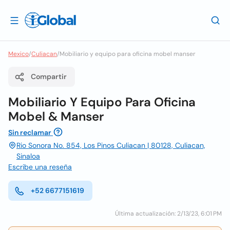
Mexico
/
Culiacan
/
Mobiliario y equipo para oficina mobel manser
Compartir
Mobiliario Y Equipo Para Oficina
Mobel & Manser
Sin reclamar
Rio Sonora No. 854, Los Pinos Culiacan | 80128, Culiacan,
Sinaloa
Escribe una reseña
+52 6677151619
Última actualización: 2/13/23, 6:01 PM