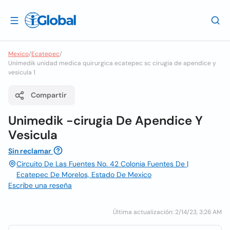
Mexico
/
Ecatepec
/
Unimedik unidad medica quirurgica ecatepec sc cirugia de apendice y
vesicula 1
Compartir
Unimedik -cirugia De Apendice Y
Vesicula
Sin reclamar
Circuito De Las Fuentes No. 42 Colonia Fuentes De |
Ecatepec De Morelos, Estado De Mexico
Escribe una reseña
Última actualización: 2/14/23, 3:26 AM