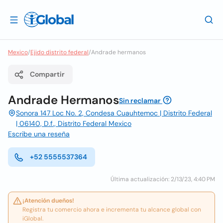
Mexico
/
Ejido distrito federal
/
Andrade hermanos
Compartir
Andrade Hermanos
Sin reclamar
Sonora 147 Loc No. 2, Condesa Cuauhtemoc | Distrito Federal
| 06140, D.f., Distrito Federal Mexico
Escribe una reseña
+52 5555537364
Última actualización: 2/13/23, 4:40 PM
¡Atención dueños!
Registra tu comercio ahora e incrementa tu alcance global con
iGlobal.