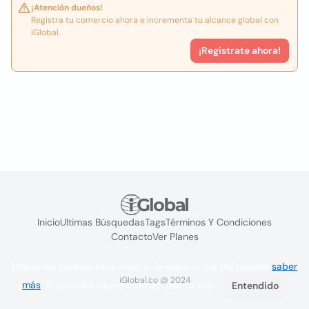
¡Atención dueños!
Registra tu comercio ahora e incrementa tu alcance global con
iGlobal.
¡Registrate ahora!
Inicio
Ultimas Búsquedas
Tags
Términos Y Condiciones
Contacto
Ver Planes
Utilizamos cookies para mejorar la experiencia del usuario
saber
iGlobal.co @ 2024
más
. Si continúa navegando acepta su uso.
Entendido