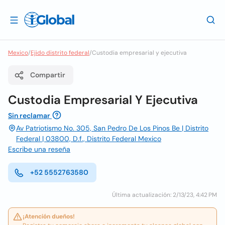
Mexico
/
Ejido distrito federal
/
Custodia empresarial y ejecutiva
Compartir
Custodia Empresarial Y Ejecutiva
Sin reclamar
Av Patriotismo No. 305, San Pedro De Los Pinos Be | Distrito
Federal | 03800, D.f., Distrito Federal Mexico
Escribe una reseña
+52 5552763580
Última actualización: 2/13/23, 4:42 PM
¡Atención dueños!