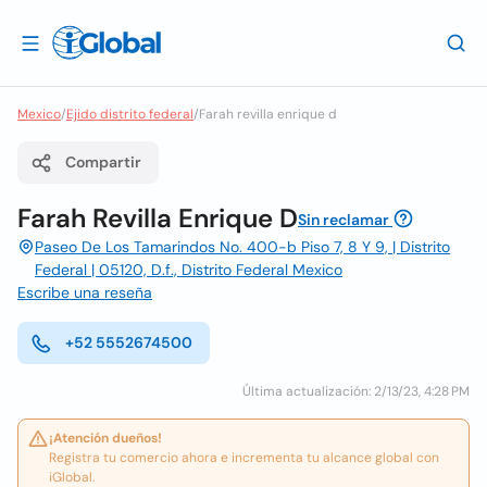
Mexico
/
Ejido distrito federal
/
Farah revilla enrique d
Compartir
Farah Revilla Enrique D
Sin reclamar
Paseo De Los Tamarindos No. 400-b Piso 7, 8 Y 9, | Distrito
Federal | 05120, D.f., Distrito Federal Mexico
Escribe una reseña
+52 5552674500
Última actualización: 2/13/23, 4:28 PM
¡Atención dueños!
Registra tu comercio ahora e incrementa tu alcance global con
iGlobal.